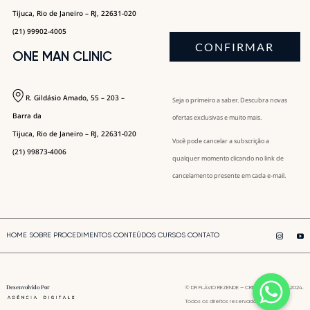
Tijuca, Rio de Janeiro – RJ, 22631-020
(21) 99902-4005
CONFIRMAR
ONE MAN CLINIC
R. Gildásio Amado, 55 – 203 –
Seja o primeiro a saber. Descubra novas
Barra da
ofertas exclusivas e muito mais.
Tijuca, Rio de Janeiro – RJ, 22631-020
Você pode cancelar a subscrição a
(21) 99873-4006
qualquer momento clicando no link de
cancelamento presente em cada e-mail.
HOME
SOBRE
PROCEDIMENTOS
CONTEÚDOS
CURSOS
CONTATO
Desenvolvido Por
© DR FLÁVIO REZENDE – CRM-RJ: 827797 – 2024.
Todos os direitos reservados.