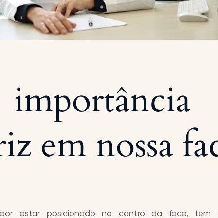
importância
riz em nossa fa
 por estar posicionado no centro da face, tem