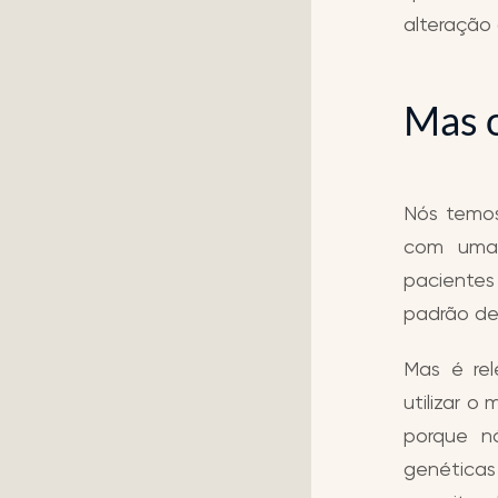
alteração
Mas o
Nós temos
com uma 
pacientes
padrão def
Mas é re
utilizar 
porque nó
genética