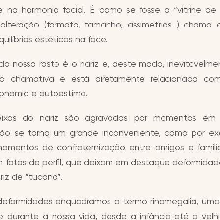
e na harmonia facial. É como se fosse a “vitrine de 
alteração (formato, tamanho, assimetrias…) chama
uilíbrios estéticos na face.
do nosso rosto é o nariz e, deste modo, inevitavelm
to chamativa e está diretamente relacionada co
sionomia e autoestima.
eixas do nariz são agravadas por momentos em
ão se torna um grande inconveniente, como por e
omentos de confraternização entre amigos e famili
fotos de perfil, que deixam em destaque deformida
riz de “tucano”.
deformidades enquadramos o termo rinomegalia, uma
e durante a nossa vida, desde a infância até a velh