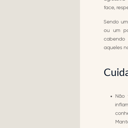
face, resp
Sendo uma
ou um pa
cabendo a
aqueles na
Cuida
Não 
infl
conhe
Mant