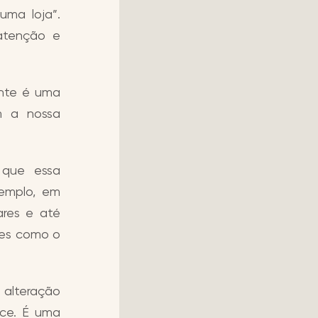
uma loja”.
 atenção e
ente é uma
m a nossa
 que essa
xemplo, em
ares e até
des como o
 alteração
ice. É uma