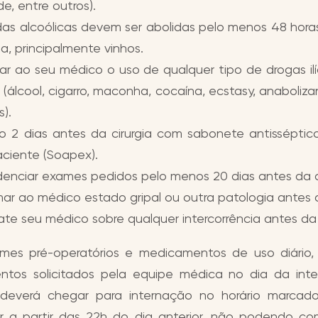
ide, entre outros).
as alcoólicas devem ser abolidas pelo menos 48 hora
gia, principalmente vinhos.
ar ao seu médico o uso de qualquer tipo de drogas ilí
as (álcool, cigarro, maconha, cocaína, ecstasy, anaboliza
s).
 2 dias antes da cirurgia com sabonete antisséptico 
ciente (Soapex).
denciar exames pedidos pelo menos 20 dias antes da ci
mar ao médico estado gripal ou outra patologia antes d
te seu médico sobre qualquer intercorrência antes da c
mes pré-operatórios e medicamentos de uso diário
tos solicitados pela equipe médica no dia da int
deverá chegar para internação no horário marcad
r a partir das 22h do dia anterior, não podendo co