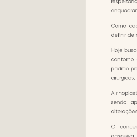
respeita
enquadram
Como cada
definir d
Hoje busc
contorno 
padrão pr
cirúrgicos
A rinoplas
sendo ap
alteraçõe
O concei
agressiva