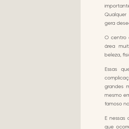
important
Qualquer 
gera deseq
O centro 
área mui
beleza, fi
Essas qu
complicaç
grandes m
mesmo em 
famoso na
E nessas 
que ocorr