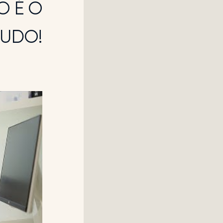
O É O
TUDO!