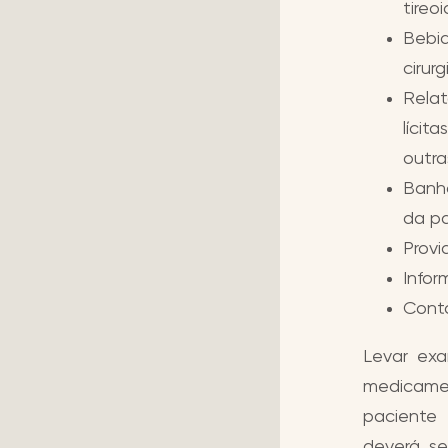
tireo
Bebid
cirur
Relat
lícit
outra
Banho
da pa
Provi
Infor
Conta
Levar exa
medicamen
paciente 
deverá se