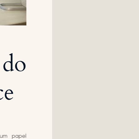
 do
ce
 um papel