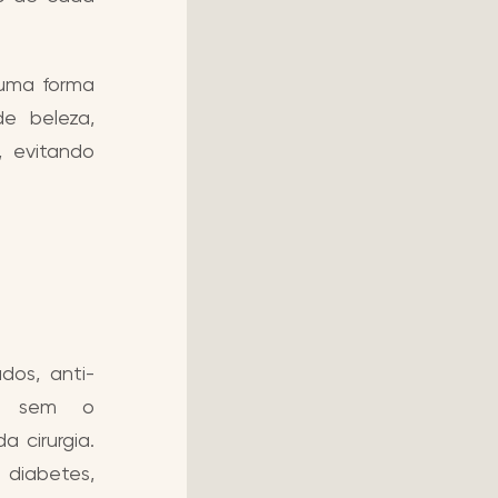
 uma forma
e beleza,
, evitando
os, anti-
ção sem o
 cirurgia.
 diabetes,