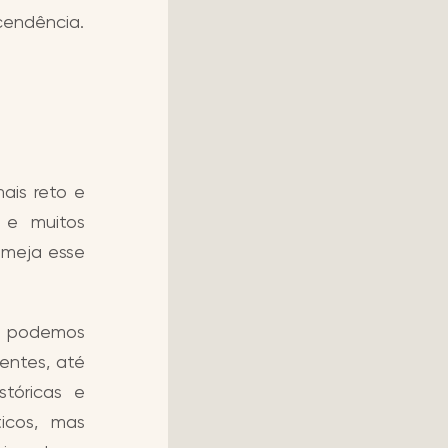
cendência.
ais reto e
 e muitos
lmeja esse
o podemos
entes, até
stóricas e
icos, mas