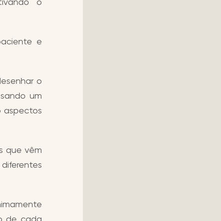
tivando o
paciente e
desenhar o
visando um
o aspectos
cas que vêm
iferentes
nimamente
to de cada