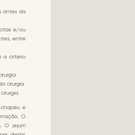
s antes da
citas e/ou
ntes, entre
a critério
rurgia.
a cirurgia.
irurgia.
, chapéu e
ernação. O
o. O jejum
mer dietas