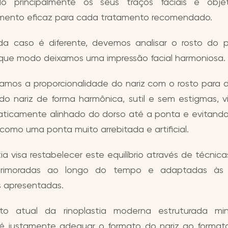
ndo principalmente os seus traços faciais e obje
ento eficaz para cada tratamento recomendado.
 caso é diferente, devemos analisar o rosto do 
e que modo deixamos uma impressão facial harmoniosa.
amos a proporcionalidade do nariz com o rosto para 
do nariz de forma harmônica, sutil e sem estigmas, 
aticamente alinhado do dorso até a ponta e evitand
, como uma ponta muito arrebitada e artificial.
tia visa restabelecer este equilíbrio através de técni
rimoradas ao longo do tempo e adaptadas às d
s apresentadas.
to atual da rinoplastia moderna estruturada mi
 é justamente adequar o formato do nariz ao forma