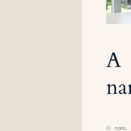
A 
na
O nariz,