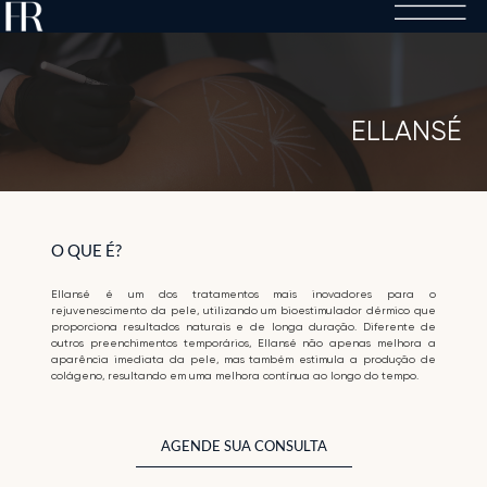
Skip
to
content
ELLANSÉ
O QUE É?
Ellansé é um dos tratamentos mais inovadores para o
rejuvenescimento da pele, utilizando um bioestimulador dérmico que
proporciona resultados naturais e de longa duração. Diferente de
outros preenchimentos temporários, Ellansé não apenas melhora a
aparência imediata da pele, mas também estimula a produção de
colágeno, resultando em uma melhora contínua ao longo do tempo.
AGENDE SUA CONSULTA