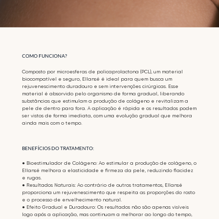
COMO FUNCIONA?
Composto por microesferas de policaprolactona (PCL), um material
biocompatível e seguro, Ellansé é ideal para quem busca um
rejuvenescimento duradouro e sem intervenções cirúrgicas. Esse
material é absorvido pelo organismo de forma gradual, liberando
substâncias que estimulam a produção de colágeno e revitalizam a
pele de dentro para fora. A aplicação é rápida e os resultados podem
ser vistos de forma imediata, com uma evolução gradual que melhora
ainda mais com o tempo.
BENEFÍCIOS DO TRATAMENTO:
● Bioestimulador de Colágeno: Ao estimular a produção de colágeno, o
Ellansé melhora a elasticidade e firmeza da pele, reduzindo flacidez
e rugas.
● Resultados Naturais: Ao contrário de outros tratamentos, Ellansé
proporciona um rejuvenescimento que respeita as proporções do rosto
e o processo de envelhecimento natural.
● Efeito Gradual e Duradouro: Os resultados não são apenas visíveis
logo após a aplicação, mas continuam a melhorar ao longo do tempo,