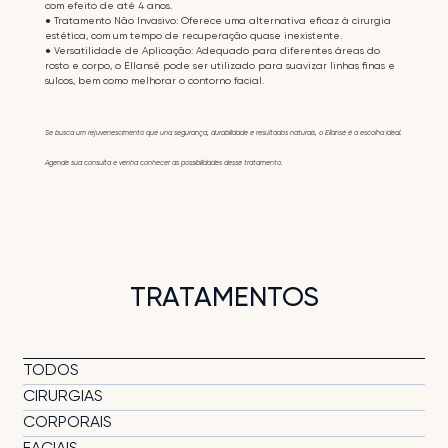
com efeito de até 4 anos.
● Tratamento Não Invasivo: Oferece uma alternativa eficaz à cirurgia
estética, com um tempo de recuperação quase inexistente.
● Versatilidade de Aplicação: Adequado para diferentes áreas do
rosto e corpo, o Ellansé pode ser utilizado para suavizar linhas finas e
sulcos, bem como melhorar o contorno facial.
Se busca um rejuvenescimento que una segurança, durabilidade e resultados naturais, o Ellansé é a escolha ideal.
Agende sua consulta e venha conhecer as possibilidades desse tratamento.
TRATAMENTOS
TODOS
CIRURGIAS
CORPORAIS