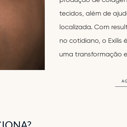
tecidos, além de aju
localizada. Com resu
no cotidiano, o Exili
uma transformação ef
A
IONA?