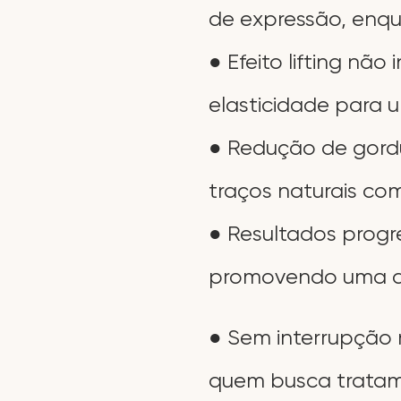
de expressão, enqu
● Efeito lifting nã
elasticidade para u
● Redução de gordu
traços naturais co
● Resultados progr
promovendo uma ap
● Sem interrupção 
quem busca tratame