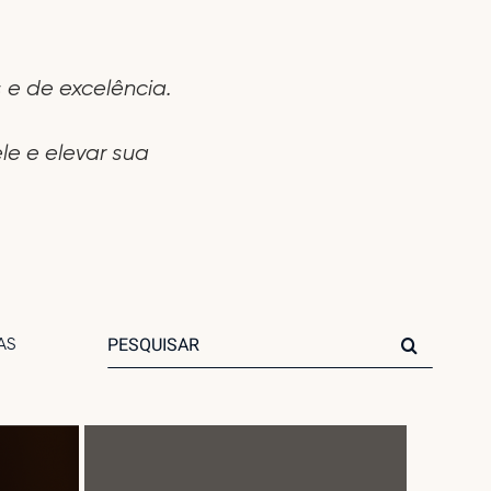
 e de excelência.
le e elevar sua
Search
AS
for: