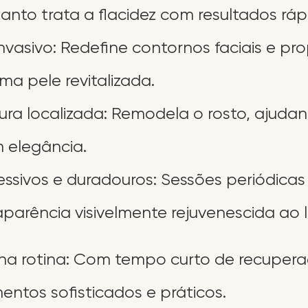
anto trata a ﬂacidez com resultados rápi
o invasivo: Redeﬁne contornos faciais e p
ma pele revitalizada.
ra localizada: Remodela o rosto, ajuda
m elegância.
essivos e duradouros: Sessões periódicas
arência visivelmente rejuvenescida ao 
na rotina: Com tempo curto de recuperaç
ntos soﬁsticados e práticos.