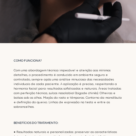
COMO FUNCIONA?
Com uma abordagem técnica impecável e atenção aos mínimos
detalhes, o procedimento é conduzido em ambiente seguro e
controlado, sempre após uma análise minuciosa das necessidades
individuais de cada paciente. A aplicação é precisa, respeitando a
harmonia facial para resultados soﬁsticados e naturais. Áreas tratadas
com perfeição técnica, sulcos nasolabial (bigode chinês). Olheiras e
bolsas sob os olhos. Maçãs do rosto e têmporas. Contorno da mandíbula
e deﬁnição do queixo. Linhas de expressão na testa e entre as
sobrancelhas.
BENEFÍCIOS DO TRATAMENTO:
● Resultados naturais e personalizados: preservar as características