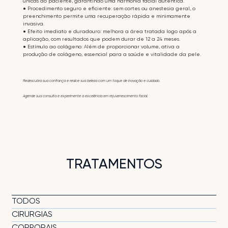
únicas do paciente, garantindo uma harmonia facial autêntica.
● Procedimento seguro e eﬁciente: sem cortes ou anestesia geral, o
preenchimento permite uma recuperação rápida e minimamente
invasiva.
● Efeito imediato e duradouro: melhora a área tratada logo após a
aplicação, com resultados que podem durar de 12 a 24 meses.
● Estímulo ao colágeno: Além de proporcionar volume, ativa a
produção de colágeno, essencial para a saúde e vitalidade da pele.
Redescubra sua confiança e realce sua beleza com um toque de inovação e cuidado.
Agende sua consulta e experimente a excelência em rejuvenescimento facial.
TRATAMENTOS
TODOS
CIRURGIAS