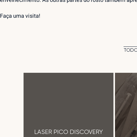
envelhecimento. As outras partes do rosto também apre
Faça uma
visita
!
TOD
LASER PICO DISCOVERY