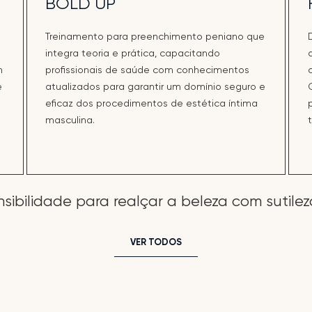
BOLD UP
m
Treinamento para preenchimento peniano que
integra teoria e prática, capacitando
m
profissionais de saúde com conhecimentos
e
atualizados para garantir um domínio seguro e
eficaz dos procedimentos de estética íntima
masculina.
nsibilidade para realçar a beleza com sutilez
VER TODOS