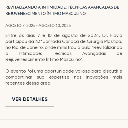
REJUVENESCIMENTO ÍNTIMO MASCULINO
REVITALIZANDO A INTIMIDADE: TÉCNICAS AVANÇADAS DE
REJUVENESCIMENTO ÍNTIMO MASCULINO
JUNHO 14, 2025 - JUNHO 16, 2025
AGOSTO 7, 2025 - AGOSTO 10, 2025
A primeira edição de 2025 do curso de rejuvenescimento íntimo
masculino já está confirmada! Será uma grande oportunidade para
urologistas e cirurgiões plásticos que desejam se destacar e adquirir
Entre os dias 7 e 10 de agosto de 2024, Dr. Flávio
conhecimento sobre técnicas – tanto cirúrgicas quanto em nível de
participou da 43ª Jornada Carioca de Cirurgia Plástica,
consultório. Um curso pensado para médicos visionários que querem
no Rio de Janeiro, onde ministrou a aula “Revitalizando
estar à frente nesse campo em crescimento.
a Intimidade: Técnicas Avançadas de
A técnica que revolucionou o rejuvenescimento íntimo masculino agora
Rejuvenescimento Íntimo Masculino”.
pode ser sua. De 14 a 16 de junho, em São Paulo, você tem a chance de
aprender diretamente com os criadores da técnica que mudou o
O evento foi uma oportunidade valiosa para discutir e
mercado. Bold Up Premium Edition Uma imersão completa, com
compartilhar sua expertise nas inovações mais
treinamento em cadáveres, técnicas a laser e cirúrgicas, coordenada
pelos Drs. Flávio Rezende e André Cavalcante. Inscrições limitadas.
recentes dessa área.
Primeira edição do ano. Inscreva-se no processo seletivo agora.
VER DETALHES
VER DETALHES