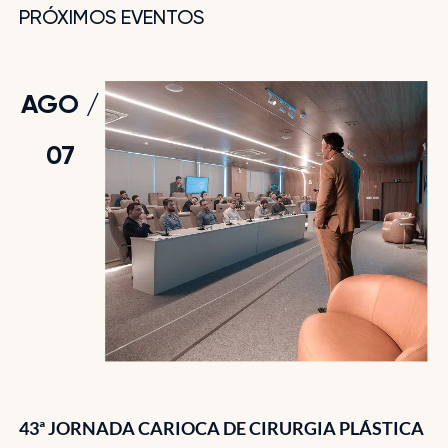
PRÓXIMOS EVENTOS
AGO /
JUN /
14
07
PRIMEIRA EDIÇÃO DE 2025 DO CURSO DE
REJUVENESCIMENTO ÍNTIMO MASCULINO
43ª JORNADA CARIOCA DE CIRURGIA PLÁSTICA
REVITALIZANDO A INTIMIDADE: TÉCNICAS AVANÇADAS DE