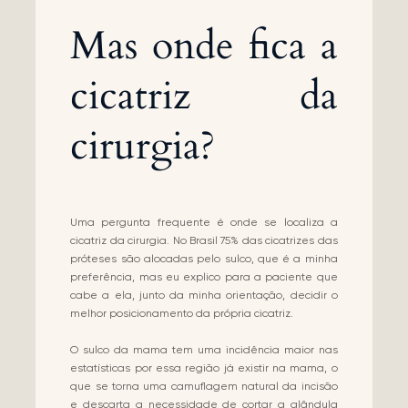
Mas onde fica a
cicatriz da
cirurgia?
Uma pergunta frequente é onde se localiza a
cicatriz da cirurgia. No Brasil 75% das cicatrizes das
próteses são alocadas pelo sulco, que é a minha
preferência, mas eu explico para a paciente que
cabe a ela, junto da minha orientação, decidir o
melhor posicionamento da própria cicatriz.
O sulco da mama tem uma incidência maior nas
estatísticas por essa região já existir na mama, o
que se torna uma camuflagem natural da incisão
e descarta a necessidade de cortar a glândula