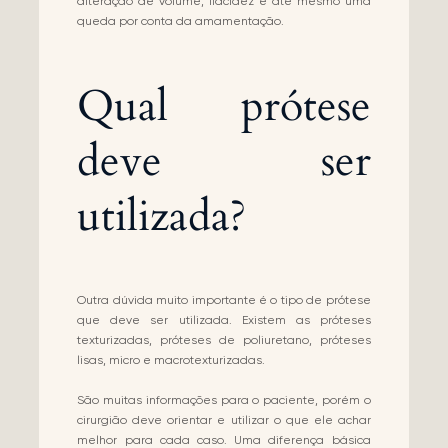
alteração de volume, flacidez e até mesmo uma
queda por conta da amamentação.
Qual prótese
deve ser
utilizada?
Outra dúvida muito importante é o tipo de prótese
que deve ser utilizada. Existem as próteses
texturizadas, próteses de poliuretano, próteses
lisas, micro e macrotexturizadas.
São muitas informações para o paciente, porém o
cirurgião deve orientar e utilizar o que ele achar
melhor para cada caso. Uma diferença básica