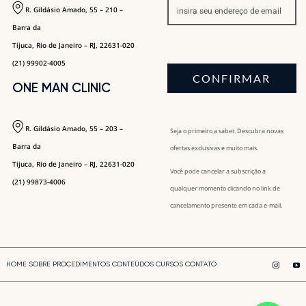
R. Gildásio Amado, 55 – 210 –
Barra da
Tijuca, Rio de Janeiro – RJ, 22631-020
(21) 99902-4005
CONFIRMAR
ONE MAN CLINIC
R. Gildásio Amado, 55 – 203 –
Seja o primeiro a saber. Descubra novas
Barra da
ofertas exclusivas e muito mais.
Tijuca, Rio de Janeiro – RJ, 22631-020
Você pode cancelar a subscrição a
(21) 99873-4006
qualquer momento clicando no link de
cancelamento presente em cada e-mail.
HOME
SOBRE
PROCEDIMENTOS
CONTEÚDOS
CURSOS
CONTATO