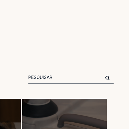
Search
for: