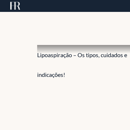
Skip
to
content
Lipoaspiração – Os tipos, cuidados e
indicações!