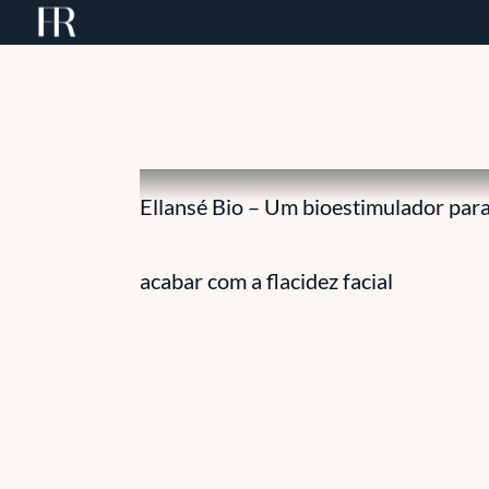
Skip
to
content
Ellansé Bio – Um bioestimulador par
acabar com a flacidez facial