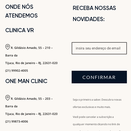
ONDE NÓS
RECEBA NOSSAS
ATENDEMOS
NOVIDADES:
CLINICA VR
R. Gildásio Amado, 55 – 210 –
Barra da
Tijuca, Rio de Janeiro – RJ, 22631-020
(21) 99902-4005
CONFIRMAR
ONE MAN CLINIC
R. Gildásio Amado, 55 – 203 –
Seja o primeiro a saber. Descubra novas
Barra da
ofertas exclusivas e muito mais.
Tijuca, Rio de Janeiro – RJ, 22631-020
Você pode cancelar a subscrição a
(21) 99873-4006
qualquer momento clicando no link de