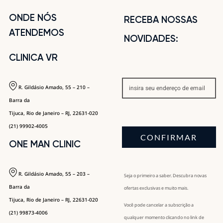
ONDE NÓS
RECEBA NOSSAS
ATENDEMOS
NOVIDADES:
CLINICA VR
R. Gildásio Amado, 55 – 210 –
Barra da
Tijuca, Rio de Janeiro – RJ, 22631-020
(21) 99902-4005
CONFIRMAR
ONE MAN CLINIC
R. Gildásio Amado, 55 – 203 –
Seja o primeiro a saber. Descubra novas
Barra da
ofertas exclusivas e muito mais.
Tijuca, Rio de Janeiro – RJ, 22631-020
Você pode cancelar a subscrição a
(21) 99873-4006
qualquer momento clicando no link de