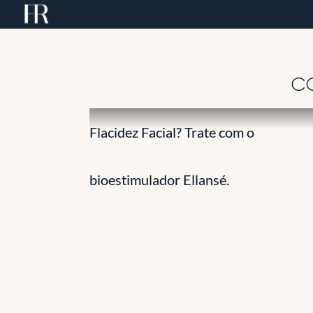
Skip
to
content
CO
Flacidez Facial? Trate com o
bioestimulador Ellansé.