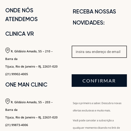
ONDE NÓS
RECEBA NOSSAS
ATENDEMOS
NOVIDADES:
CLINICA VR
R. Gildásio Amado, 55 – 210 –
Barra da
Tijuca, Rio de Janeiro – RJ, 22631-020
(21) 99902-4005
CONFIRMAR
ONE MAN CLINIC
R. Gildásio Amado, 55 – 203 –
Seja o primeiro a saber. Descubra novas
Barra da
ofertas exclusivas e muito mais.
Tijuca, Rio de Janeiro – RJ, 22631-020
Você pode cancelar a subscrição a
(21) 99873-4006
qualquer momento clicando no link de