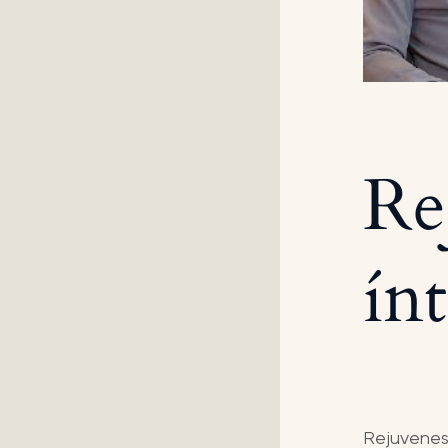
Re
ín
Rejuvenes