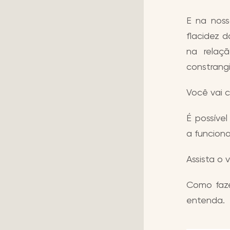
E na noss
flacidez d
na relaç
constrang
Você vai 
É possíve
a funciona
Assista o 
Como faze
entenda.