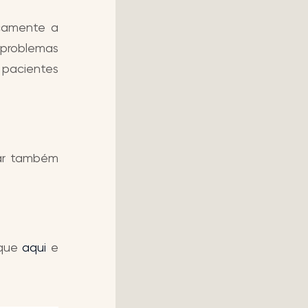
icamente a
, problemas
pacientes
rar também
ique
aqui
e