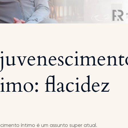
juvenesciment
timo: flacidez
cimento íntimo é um assunto super atual.