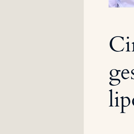
Ci
ge
li