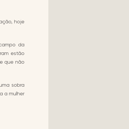
ação, hoje
o campo da
curam estão
 e que não
 uma sobra
a a mulher