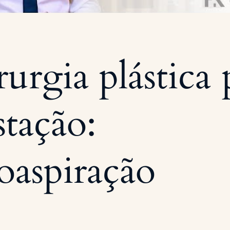
rurgia plástica 
stação:
poaspiração