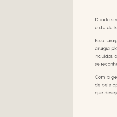
Dando seq
é dia de f
Essa ciru
cirurgia p
incluídas
se reconh
Com a ges
de pele a
que deseja